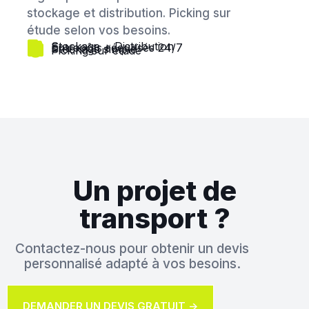
stockage et distribution. Picking sur
étude selon vos besoins.
Stockage + Distribution
Entrepôts sécurisés 24/7
Stockage simple
Picking sur étude
Un projet de
transport ?
Contactez-nous pour obtenir un devis
personnalisé adapté à vos besoins.
DEMANDER UN DEVIS GRATUIT ->