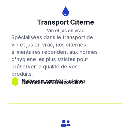
Transport Citerne
Vin et jus en vrac
Spécialisées dans le transport de
vin et jus en vrac, nos citernes
alimentaires répondent aux normes
d'hygiène les plus strictes pour
préserver la qualité de vos
produits.
Nettoyage certifié
Transport national & régional
Normes HACCP respectées
Citernes inox alimentaires