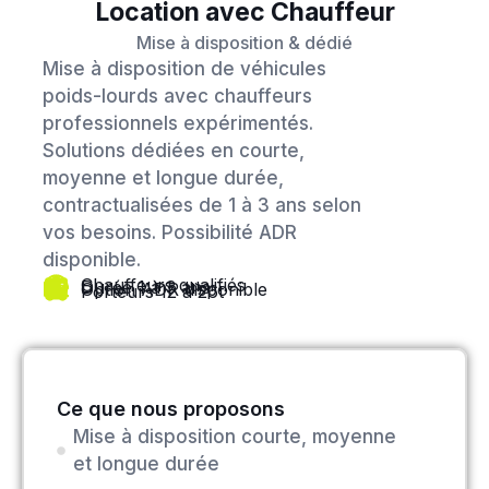
Location avec Chauffeur
Mise à disposition & dédié
Mise à disposition de véhicules
poids-lourds avec chauffeurs
professionnels expérimentés.
Solutions dédiées en courte,
moyenne et longue durée,
contractualisées de 1 à 3 ans selon
vos besoins. Possibilité ADR
disponible.
Chauffeurs qualifiés
Durée 1 à 3 ans
Option ADR disponible
Porteurs 12 à 26t
Ce que nous proposons
Mise à disposition courte, moyenne
et longue durée