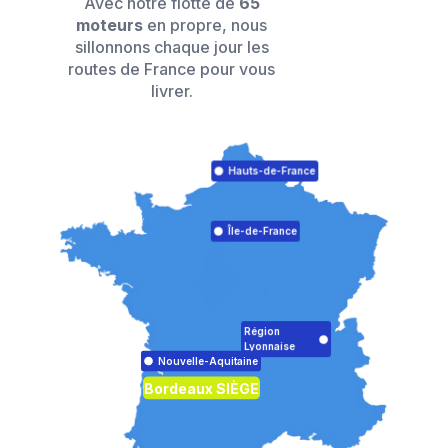
Avec notre flotte de
65
moteurs
en propre, nous
sillonnons chaque jour les
routes de France pour vous
livrer.
Hauts-de-France
Île-de-France
Région
Lyonnaise
Nouvelle-Aquitaine
Bordeaux SIÈGE