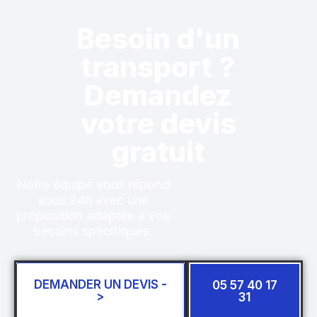
Besoin d'un
transport ?
Demandez
votre devis
gratuit
Notre équipe vous répond
sous 24h avec une
proposition adaptée à vos
besoins spécifiques.
DEMANDER UN DEVIS -
05 57 40 17
>
31