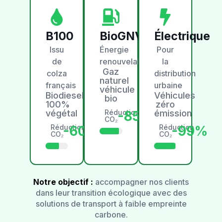
B100
BioGNV
Électrique
Issu
Énergie
Pour
de
renouvelable
la
Gaz
colza
distribution
naturel
français
urbaine
véhicule
Biodiesel
Véhicules
bio
100%
zéro
végétal
Réduction
émission
-85%
CO₂
Réduction
Réduction
-60%
-99%
CO₂
CO₂
Notre objectif :
accompagner nos clients
dans leur transition écologique avec des
solutions de transport à faible empreinte
carbone.