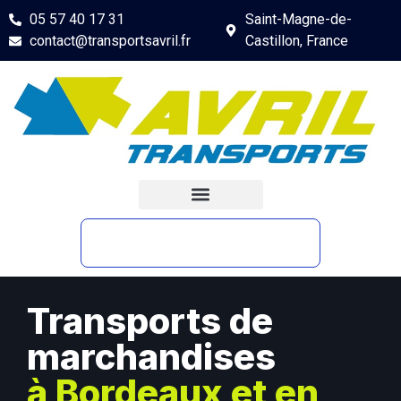
05 57 40 17 31
Saint-Magne-de-
contact@transportsavril.fr
Castillon, France
Transports de
marchandises
à Bordeaux et en